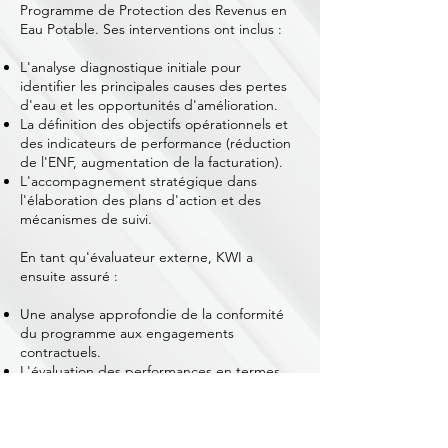
Programme de Protection des Revenus en
Eau Potable. Ses interventions ont inclus :
L'analyse diagnostique initiale pour
identifier les principales causes des pertes
d'eau et les opportunités d'amélioration.
La définition des objectifs opérationnels et
des indicateurs de performance (réduction
de l'ENF, augmentation de la facturation).
L'accompagnement stratégique dans
l'élaboration des plans d'action et des
mécanismes de suivi.
En tant qu'évaluateur externe, KWI a
ensuite assuré :
Une analyse approfondie de la conformité
du programme aux engagements
contractuels.
L'évaluation des performances en termes
de rendement réseau et d'augmentation
des ventes d'eau potable.
La formulation de recommandations pour
optimiser la gestion des pertes d'eau et