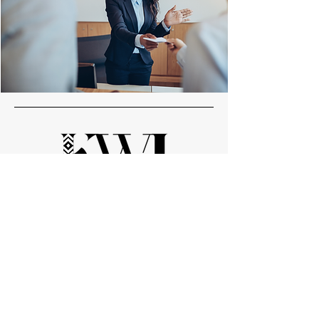
Nos bureaux
Services Centraux:
Amitié 2, Résidence Iberis, Dakar -
Sénégal
Bureau Régional Afrique de l'Est: